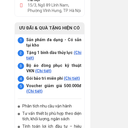
15/3, Ngõ 89 Lĩnh Nam,
Phường Vĩnh Hưng, TP. Hà Nội
ƯU ĐÃI & QUÀ TẶNG HIỆN CÓ
Sản phẩm đa dạng - Có sẵn
tại kho
Tặng 1 bình dầu thủy lực
(Chi
tiết)
Bộ áo đồng phục kỹ thuật
VKN
(Chi tiết)
Gói bảo trì miễn phí
(Chi tiết)
Voucher giảm giá 500.000đ
(Chi tiết)
Phân tích nhu cầu vận hành
Tư vấn thiết bị phù hợp theo diện
tích, khối lượng, ngân sách
Tính toán lợi ích đầu tư – hiệu