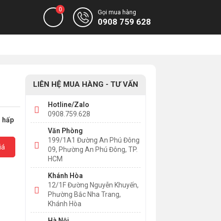
0
Gọi mua hàng
0908 759 628
LIÊN HỆ MUA HÀNG - TƯ VẤN
Hotline/Zalo
0908.759.628
g hấp
Văn Phòng
199/1A1 Đường An Phú Đông
iá
09, Phường An Phú Đông, TP.
HCM
Khánh Hòa
12/1F Đường Nguyễn Khuyến,
Phường Bắc Nha Trang,
Khánh Hòa
Hà Nội