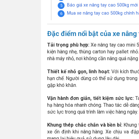
Báo giá xe nâng tay cao 500kg mới
Mua xe nâng tay cao 500kg chính h
Đặc điểm nổi bật của xe nâng
Tải trọng phù hợp:
Xe nâng tay cao mini 
kiện hàng nhẹ, thùng carton hay pallet n
nhà máy nhỏ, nơi không cần nâng quá nặng
Thiết kế nhỏ gọn, linh hoạt:
Với kích thướ
hạn chế. Người dùng có thể sử dụng trong 
gặp khó khăn.
Vận hành đơn giản, tiết kiệm sức lực:
T
hạ hàng hóa nhanh chóng. Thao tác dễ dàng
sức lực trong quá trình làm việc hàng ngày.
Khung thép chắc chắn và bền bỉ:
Khung t
xe ổn định khi nâng hàng. Xe chịu va đập t
mang lại hiệu quả sử dụng lâu dài.