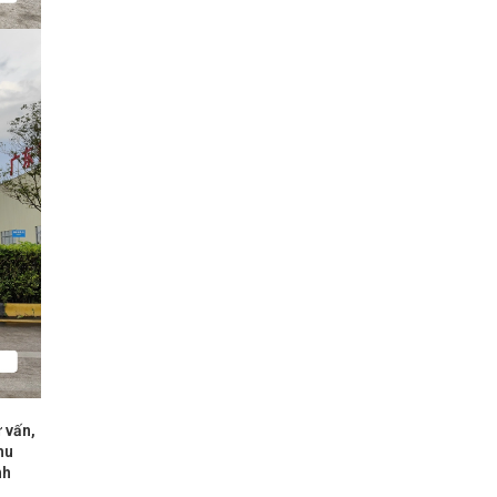
 vấn,
hu
nh