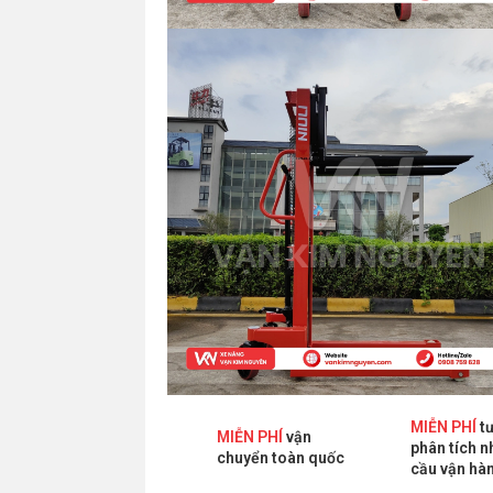
MIỄN PHÍ
tư
MIỄN PHÍ
vận
phân tích n
chuyển toàn quốc
cầu vận hà