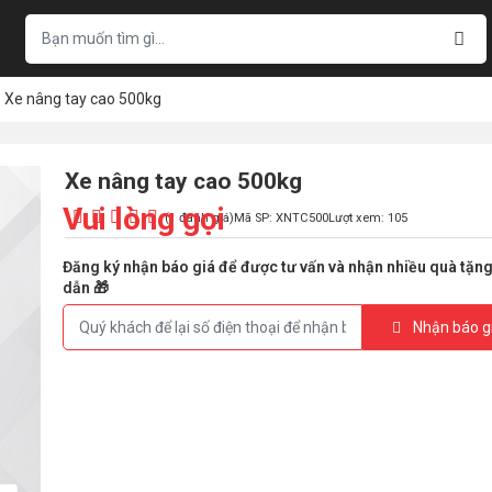
Xe nâng tay cao 500kg
Xe nâng tay cao 500kg
Vui lòng gọi
(1 đánh giá)
Mã SP: XNTC500
Lượt xem: 105
Đăng ký nhận báo giá để được tư vấn và nhận nhiều quà tặn
dẫn 🎁
Nhận báo g