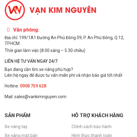
tính tham khảo
và có thể thay đổi tùy vào thời điểm hoặc
chương trình khuyến mãi.
Văn phòng:
Địa chỉ: 199/1A1 Đường An Phú Đông 09, P. An Phú Đông, Q.12,
TP.HCM
Thời gian làm việc (8:00 sáng – 5:30 chiều)
LIÊN HỆ TƯ VẤN NGAY 24/7
Bạn đang cần tìm xe nâng phù hợp?
Liên hệ ngay để được tư vấn miễn phí và nhận báo giá tốt nhất
Hotline:
0908 759 628
Mail: sales@vankimnguyen.com
Mua ngay xe nâng tay cao chính hãng tại Vạn Kim Nguyên
SẢN PHẨM
HỖ TRỢ KHÁCH HÀNG
Có thể bạn quan tâm:
Giá thiết bị nâng tay cao chân
Xe nâng tay
Chính sách bảo hành
rộng
tải nặng
Xe nâng mặt bàn
Hình thức thanh toán