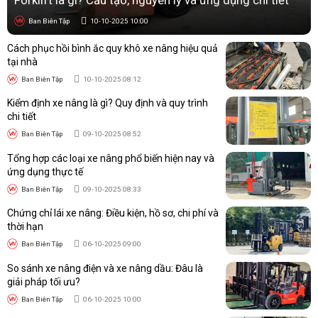
Sức nâng tốt, linh hoạt,
Ban Biên Tập
10-10-2025 10:00
Kho vừa và lớn, hàng
2 tấn
phù hợp đa dạng nhu
đa dạng trọng lượng
cầu
Cách phục hồi bình ắc quy khô xe nâng hiệu quả
tại nhà
3
Nâng hàng rất nặng,
Kho hàng nặng,
Ban Biên Tập
10-10-2025 08:12
tấn+
giảm số lần nâng
không gian rộng
Kiểm định xe nâng là gì? Quy định và quy trình
chi tiết
Kinh nghiệm chọn mua xe nâng tay cao 2
Ban Biên Tập
09-10-2025 08:52
tấn
Tổng hợp các loại xe nâng phổ biến hiện nay và
ứng dụng thực tế
Xác định chiều cao nâng phù hợp
Ban Biên Tập
09-10-2025 08:33
Khi chọn xe nâng tay cao 2 tấn, trước tiên bạn cần đ
o chính
Chứng chỉ lái xe nâng: Điều kiện, hồ sơ, chi phí và
xác chiều cao kệ hàng
, cửa container hoặc chiều cao thùng
thời hạn
xe tải mà bạn thường xuyên xếp dỡ. Xe nâng tay cao hiện có
Ban Biên Tập
06-10-2025 09:00
nhiều lựa chọn như 1,6m – 2m – 3m, phù hợp với từng nhu cầu
So sánh xe nâng điện và xe nâng dầu: Đâu là
cụ thể. Nếu kệ hàng của bạn cao 1,8m thì nên chọn loại nâng
giải pháp tối ưu?
tối thiểu 2m để đảm bảo thao tác an toàn và thuận tiện.
Ban Biên Tập
06-10-2025 10:00
Kiểm tra kích thước và loại pallet đang sử dụng