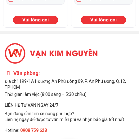
Ngoài xe nâng điện stacker, chúng tôi còn cung cấp nhiều
dòng xe nâng khác (xe nâng dầu, xe nâng tay, xe nâng điện
ngồi lái…) và dịch vụ sửa chữa – bảo trì chuyên nghiệp, đáp
Vui lòng gọi
Vui lòng gọi
ứng trọn vẹn nhu cầu của doanh nghiệp. Với
kinh nghiệm hơn
10 năm
, Vạn Kim Nguyên không chỉ
mang đến sản phẩm
chất lượng
mà còn là người bạn đồng hành đáng tin cậy cho
doanh nghiệp trong suốt quá trình sử dụng xe nâng.
Văn phòng:
Địa chỉ: 199/1A1 Đường An Phú Đông 09, P. An Phú Đông, Q.12,
TP.HCM
Thời gian làm việc (8:00 sáng – 5:30 chiều)
LIÊN HỆ TƯ VẤN NGAY 24/7
Bạn đang cần tìm xe nâng phù hợp?
Liên hệ ngay để được tư vấn miễn phí và nhận báo giá tốt nhất
Hotline:
0908 759 628