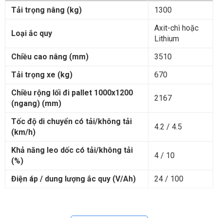
Tải trọng nâng (kg)
1300
Axit-chì hoặc
Loại ắc quy
Lithium
Chiều cao nâng (mm)
3510
Tải trọng xe (kg)
670
Chiều rộng lối đi pallet 1000x1200
2167
(ngang) (mm)
Tốc độ di chuyển có tải/không tải
4.2 / 4.5
(km/h)
Khả năng leo dốc có tải/không tải
4 / 10
(%)
Điện áp / dung lượng ắc quy (V/Ah)
24 / 100
Ưu điểm nổi bật của xe nâng điện stacker