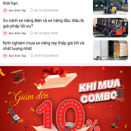
stacker 1300Kg.
thời hạn
Ban Biên Tập
06-10-2025 09:00
So sánh xe nâng điện và xe nâng dầu: Đâu là
giải pháp tối ưu?
Ban Biên Tập
06-10-2025 10:00
Kinh nghiệm mua xe nâng tay thấp giá tốt và
chất lượng nhất
Ban Biên Tập
29-07-2025 08:59
Liên hệ ngay với Vạn Kim Nguyên để được báo giá nhanh
nhất
Tại sao nên mua xe nâng điện stacker
1300Kg tại Vạn Kim Nguyên?