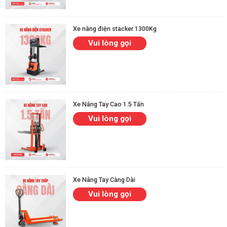
chuyển đạt 4.2 – 4.5 km/h cùng khả năng leo dốc tới 10% khi
không tải giúp xe làm việc hiệu quả ngay cả ở môi trường
nhiều tầng. Điều này giúp rút ngắn thời gian vận chuyển, giảm
Xe nâng điện stacker 1300Kg
sức lao động thủ công và nâng cao năng suất tổng thể.
Vui lòng gọi
Độ bền cao, dễ bảo trì:
Xe được sản xuất theo tiêu chuẩn
quốc tế, khung thép chắc chắn và linh kiện dễ thay thế. Điều
này không chỉ kéo dài tuổi thọ thiết bị mà còn giúp doanh
nghiệp tiết kiệm đáng kể chi phí bảo trì về lâu dài.
Xe Nâng Tay Cao 1.5 Tấn
Vui lòng gọi
Xe Nâng Tay Càng Dài
Vui lòng gọi