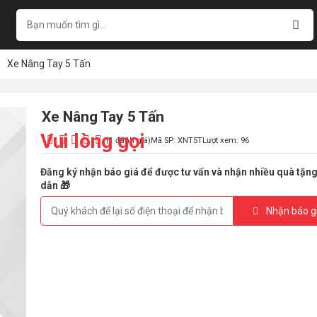
Xe Nâng Tay 5 Tấn
Xe Nâng Tay 5 Tấn
Vui lòng gọi
(1 đánh giá)
Mã SP: XNT5T
Lượt xem: 96
Đăng ký nhận báo giá để được tư vấn và nhận nhiều quà tặn
dẫn 🎁
Nhận báo g