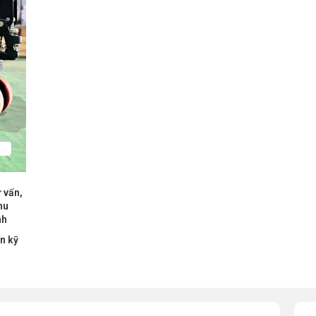
 vấn,
hu
nh
ấn kỹ