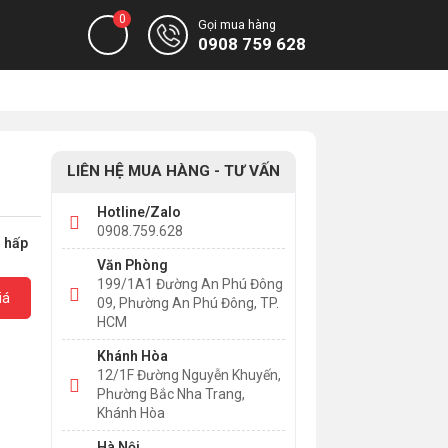
0
Gọi mua hàng
0908 759 628
LIÊN HỆ MUA HÀNG - TƯ VẤN
Hotline/Zalo
0908.759.628
g hấp
Văn Phòng
199/1A1 Đường An Phú Đông
iá
09, Phường An Phú Đông, TP.
HCM
Khánh Hòa
12/1F Đường Nguyễn Khuyến,
Phường Bắc Nha Trang,
Khánh Hòa
Hà Nội