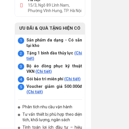
15/3, Ngõ 89 Lĩnh Nam,
Phường Vĩnh Hưng, TP. Hà Nội
ƯU ĐÃI & QUÀ TẶNG HIỆN CÓ
Sản phẩm đa dạng - Có sẵn
tại kho
Tặng 1 bình dầu thủy lực
(Chi
tiết)
Bộ áo đồng phục kỹ thuật
VKN
(Chi tiết)
Gói bảo trì miễn phí
(Chi tiết)
Voucher giảm giá 500.000đ
(Chi tiết)
Phân tích nhu cầu vận hành
Tư vấn thiết bị phù hợp theo diện
tích, khối lượng, ngân sách
Tính toán lợi ích đầu tư – hiệu