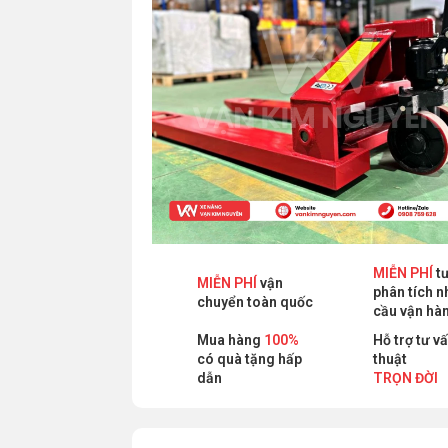
MIỄN PHÍ
tư
MIỄN PHÍ
vận
phân tích n
chuyển toàn quốc
cầu vận hà
Mua hàng
100%
Hỗ trợ tư v
có quà tặng hấp
thuật
dẫn
TRỌN ĐỜI