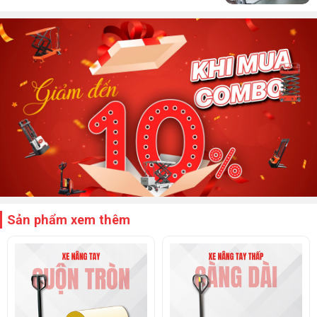
nghiệp cần thiết bị vận chuyển hàng nặng trong kho xưởng mà
vẫn đảm bảo thao tác thủ công đơn giản, tiết kiệm chi phí và
dễ bảo trì. Với khả năng chịu tải lên đến 3000kg, dòng xe này
mang lại hiệu suất cao trong việc di chuyển, nâng hạ và sắp
xếp hàng hóa một cách an toàn, ổn định. Không cần sử dụng
điện hay động cơ, xe vận hành hoàn toàn bằng tay, giúp người
dùng chủ động trong mọi điều kiện làm việc. Xe nâng tay 3 tấn
được ứng dụng rộng rãi trong nhiều lĩnh vực:
Kho hàng, nhà xưởng lớn:
Dễ dàng vận chuyển pallet
nặng, tiết kiệm thời gian bốc dỡ.
Ngành thực phẩm, nước giải khát:
Dễ dàng di chuyển
khối lượng lớn nguyên vật liệu, thùng hàng nặng.
Sản phẩm xem thêm
Cảng, bến bãi, logistics:
Phù hợp để sử dụng trong
không gian hẹp, container, nơi xe nâng điện khó tiếp cận.
Dây chuyền sản xuất:
Hỗ trợ đưa nguyên vật liệu đến
gần vị trí máy móc, góp phần tối ưu quy trình vận hành.