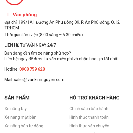
Văn phòng:
Địa chỉ: 199/1A1 Đường An Phú Đông 09, P. An Phú Đông, Q.12,
TP.HCM
Thời gian làm việc (8:00 sáng – 5:30 chiều)
LIÊN HỆ TƯ VẤN NGAY 24/7
Bạn đang cần tìm xe nâng phù hợp?
Liên hệ ngay để được tư vấn miễn phí và nhận báo giá tốt nhất
Hotline:
0908 759 628
Mail: sales@vankimnguyen.com
Vạn Kim Nguyên – đơn vị phân phối xe nâng uy tín, đa dạng
mẫu mã
SẢN PHẨM
HỖ TRỢ KHÁCH HÀNG
Xem ngay:
Mua
Xe nâng tay 5000kg giá rẻ
ở đâu?
Xe nâng tay
Chính sách bảo hành
Hướng dẫn sử dụng xe nâng tay 3 tấn
Xe nâng mặt bàn
Hình thức thanh toán
Việc vận hành xe nâng tay thấp 3 tấn không hề khó. Chỉ cần
Xe nâng bán tự động
Hình thức vận chuyển
nắm vững các bước cơ bản dưới đây, bạn có thể nâng – di