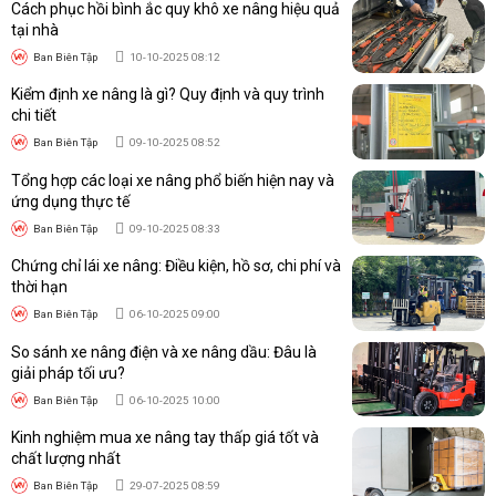
Cách phục hồi bình ắc quy khô xe nâng hiệu quả
tại nhà
Xe nâng tay 3000kg được thiết kế với khung sườn bằng thép
dày
Ban Biên Tập
10-10-2025 08:12
Kiểm định xe nâng là gì? Quy định và quy trình
Bánh xe linh hoạt, di chuyển nhẹ nhàng
chi tiết
Ban Biên Tập
09-10-2025 08:52
Bánh xe là
bộ phận quyết định
trực tiếp đến khả năng di
chuyển của xe nâng tay 3 tấn. Vì vậy, khi lựa chọn, bạn nên ưu
Tổng hợp các loại xe nâng phổ biến hiện nay và
ứng dụng thực tế
tiên những mẫu xe sử dụng bánh xe chất liệu PU
(Polyurethane) hoặc nylon cao cấp – vốn có độ bền cao, chịu
Ban Biên Tập
09-10-2025 08:33
lực tốt và không để lại vết trên sàn. Bên cạnh đó,
thiết kế
Chứng chỉ lái xe nâng: Điều kiện, hồ sơ, chi phí và
bánh xe xoay linh
hoạt giúp việc điều hướng xe trở nên dễ
thời hạn
dàng, đặc biệt khi di chuyển trong không gian hẹp hoặc có
Ban Biên Tập
06-10-2025 09:00
nhiều chướng ngại vật.
So sánh xe nâng điện và xe nâng dầu: Đâu là
Tìm hiểu ngay:
Xe nâng tay thấp pallet tải trọng 2.5 tấn
giải pháp tối ưu?
giá rẻ
Ban Biên Tập
06-10-2025 10:00
Kinh nghiệm mua xe nâng tay thấp giá tốt và
Xe nâng tay 3 tấn được dùng để làm gì?
chất lượng nhất
Xe nâng tay thấp 3 tấn là lựa chọn lý tưởng cho các doanh
Ban Biên Tập
29-07-2025 08:59