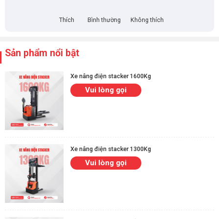
Thông số kỹ thuật xe nâng tay 3 tấn AC30
Noblelift
Thích
Bình thường
Không thích
Xe nâng tay thấp 3 tấn không chỉ nổi bật bởi khả năng nâng
tải mạnh mẽ mà còn được thiết kế tối ưu cho hiệu suất làm
Sản phẩm nổi bật
việc cao. Cùng xem qua các thông số kỹ thuật cụ thể:
Xe nâng điện stacker 1600Kg
Thông số
Chi tiết
Vui lòng gọi
Model
AC30
Tải trọng nâng
3000 kg
Chiều cao nâng hạ
85 | 200 mm
Xe nâng điện stacker 1300Kg
Chiều dài càng
1150 | 1220 mm
Vui lòng gọi
Bề rộng càng
540 | 685 mm
Bánh xe
PU hoặc Nylon
Loại cụm bơm
Cụm bơm thủy lực AC