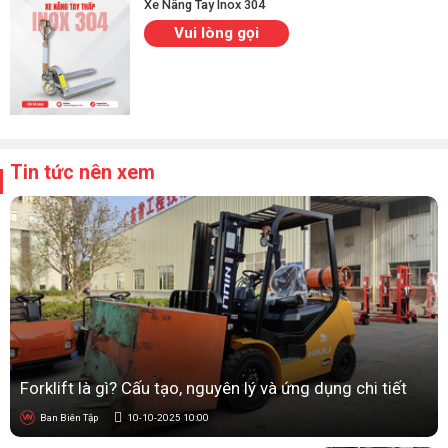
Xe Nâng Tay Inox 304
tấn là cấu tạo tổng thể phải thật vững chắc. Khung xe nên
được làm
từ thép chất lượng cao, chịu lực tốt
, không biến
Vui lòng gọi
dạng trong quá trình sử dụng lâu dài. Càng nâng dày dặn,
được hàn kỹ lưỡng để chịu tải trọng lớn mà vẫn đảm bảo an
toàn. Hệ thống bơm thủy lực bên trong nên ưu tiên loại AC cao
cấp,
giúp xe nâng hạ nhẹ nhàng và ổn định
. Xe nâng có cấu
tạo chắc chắn không chỉ mang lại hiệu quả sử dụng cao mà
còn giúp giảm chi phí bảo trì về lâu dài.
Tin tức nên xem
Forklift là gì? Cấu tạo, nguyên lý và ứng dụng chi tiết
Ban Biên Tập
10-10-2025 10:00