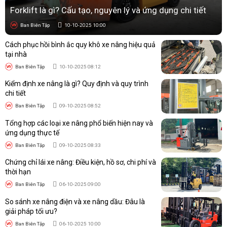
Forklift là gì? Cấu tạo, nguyên lý và ứng dụng chi tiết
Giá trên chỉ mang tính tham khảo và có thể thay đổi theo
chương trình của địa lý. Để nhận báo giá chính xác và ưu đãi
Ban Biên Tập
10-10-2025 10:00
mới nhất, khách hàng nên liên hệ
Vạn Kim Nguyên
- đại lý
phân phối xe mặt bàn chính hãng. Chúng tôi cung cấp thiết bị
Cách phục hồi bình ắc quy khô xe nâng hiệu quả
nâng mặt bàn từ nhiều thương hiệu nổi tiếng như Noblelift,
tại nhà
Eoslift, Meditek, Niuli,..
Ban Biên Tập
10-10-2025 08:12
Kiểm định xe nâng là gì? Quy định và quy trình
Xem ngay:
Xe nâng mặt bàn chân đạp 500kg
dành
chi tiết
cho công nghiệp
Ban Biên Tập
09-10-2025 08:52
Nên mua xe nâng mặt bàn 750kg chính
Tổng hợp các loại xe nâng phổ biến hiện nay và
ứng dụng thực tế
hãng ở đâu?
Ban Biên Tập
09-10-2025 08:33
Nếu bạn đang tìm địa chỉ mua
xe nâng mặt bàn 750kg
chính
Chứng chỉ lái xe nâng: Điều kiện, hồ sơ, chi phí và
hãng, uy tín và giá tốt,
Vạn Kim Nguyên
là lựa chọn đáng tin
thời hạn
cậy được nhiều khách hàng tin dùng. Chúng tôi chuyên nhập
Ban Biên Tập
06-10-2025 09:00
khẩu và phân phối các dòng xe nâng mặt bàn, xe nâng tay, xe
nâng điện… từ những thương hiệu nổi tiếng. Tất cả sản phẩm
So sánh xe nâng điện và xe nâng dầu: Đâu là
đều đảm bảo chính hãng 100%, có đầy đủ chứng từ CO/CQ,
giải pháp tối ưu?
giúp khách hàng yên tâm về chất lượng.
Ban Biên Tập
06-10-2025 10:00