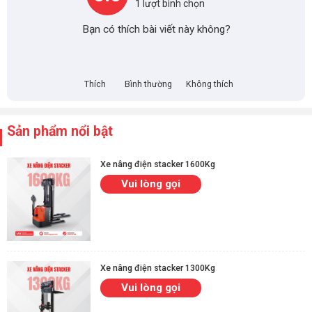
1 lượt bình chọn
Khám phá ngay:
Xe nâng mặt bàn thủy lực 700Kg
chính
Bạn có thích bài viết này không?
hãng
Thông số kỹ thuật chi tiết của xe nâng mặt
Thích
Bình thường
Không thích
bàn 750kg
Thông số kỹ thuật
Chi tiết
Sản phẩm nổi bật
Tải trọng nâng tối đa
750kg
Xe nâng điện stacker 1600Kg
Chiều cao tối thiểu (khi
420mm
Vui lòng gọi
hạ thấp nhất)
Chiều cao tối đa (khi
990mm
nâng cao nhất)
Kích thước mặt bàn
1000 × 510 × 55 mm
Xe nâng điện stacker 1300Kg
Đường kính bánh xe
Φ147 × 50 mm
Vui lòng gọi
Bánh xe PU chống mài mòn,