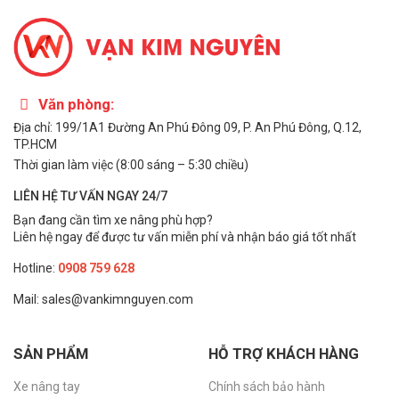
tư TPHCM
Địa chỉ:
199/1A1 Đường An Phú Đông 09, Khu Phố 8,
Phường An Phú Đông, Thành phố Hồ Chí Minh, Việt Nam
Mail:
xenang.vankimnguyen@gmail.com
Văn phòng:
Địa chỉ: 199/1A1 Đường An Phú Đông 09, P. An Phú Đông, Q.12,
Hotline:
0908.759.628 (Ms Tuyền)
TP.HCM
Thời gian làm việc (8:00 sáng – 5:30 chiều)
LIÊN HỆ TƯ VẤN NGAY 24/7
Các sản phẩm liên quan
Bạn đang cần tìm xe nâng phù hợp?
Liên hệ ngay để được tư vấn miễn phí và nhận báo giá tốt nhất
Xe bàn nâng thủy lực 1500kg
cho kho xưởng
Hotline:
0908 759 628
Thiết bị nâng bàn bằng điện
cho kho xưởng
Mail: sales@vankimnguyen.com
Xe nâng mặt bàn bằng inox
dành cho kho lạnh
SẢN PHẨM
HỖ TRỢ KHÁCH HÀNG
Xe nâng mặt bàn 3 tạ giá rẻ
chính hãng
Xe nâng tay
Chính sách bảo hành