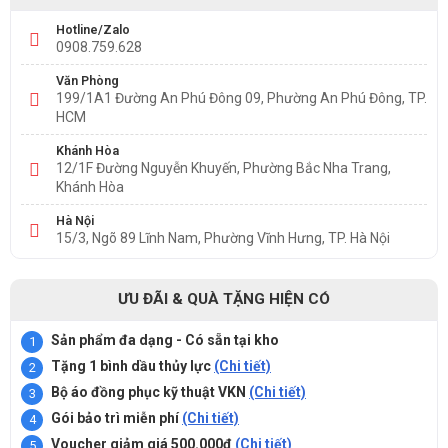
Hotline/Zalo
0908.759.628
Văn Phòng
199/1A1 Đường An Phú Đông 09, Phường An Phú Đông, TP.
HCM
Khánh Hòa
12/1F Đường Nguyễn Khuyến, Phường Bắc Nha Trang,
Khánh Hòa
Hà Nội
15/3, Ngõ 89 Lĩnh Nam, Phường Vĩnh Hưng, TP. Hà Nội
ƯU ĐÃI & QUÀ TẶNG HIỆN CÓ
Sản phẩm đa dạng - Có sẵn tại kho
Tặng 1 bình dầu thủy lực
(Chi tiết)
Bộ áo đồng phục kỹ thuật VKN
(Chi tiết)
Gói bảo trì miễn phí
(Chi tiết)
Voucher giảm giá 500.000đ
(Chi tiết)