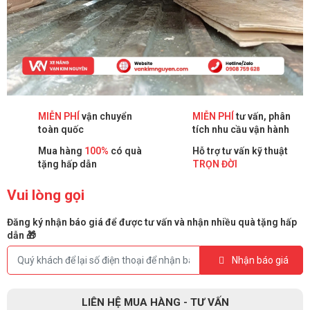
MIỄN PHÍ
vận chuyển
MIỄN PHÍ
tư vấn, phân
toàn quốc
tích nhu cầu vận hành
Mua hàng
100%
có quà
Hỗ trợ tư vấn kỹ thuật
tặng hấp dẫn
TRỌN ĐỜI
Vui lòng gọi
Đăng ký nhận báo giá để được tư vấn và nhận nhiều quà tặng hấp
dẫn 🎁
Nhận báo giá
LIÊN HỆ MUA HÀNG - TƯ VẤN