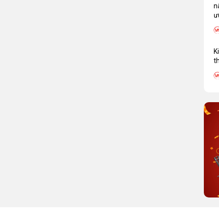
ùng cần hiểu rõ sự khác biệt và ưu thế riêng của từng
n
ư
 bàn 350kg
Xe nâng mặt bàn 500kg
K
500 kg
t
~1.5 mét~1.5 – 1.7 mét
huyển
Nặng hơn, chắc chắn hơn
nhỏ gọn)
1000 x 510 mm (rộng hơn)
ợp không gian
Ổn định hơn khi nâng hàng nặn
Xưởng cơ khí, kho hàng lớn, pallet
ng, xưởng nhẹ
nặng
dễ sử dụng, thì
xe nâng mặt bàn 350kg
là lựa chọn tối
g tải nặng hơn, tần suất cao hơn, thì xe nâng mặt bàn