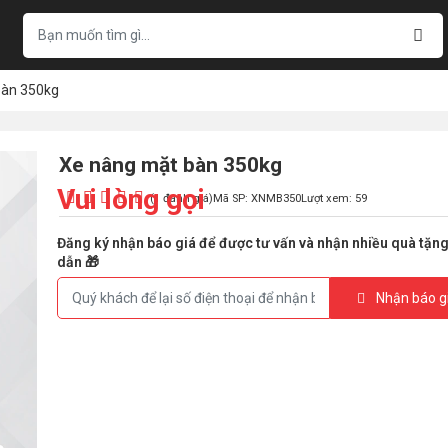
bàn 350kg
Xe nâng mặt bàn 350kg
Vui lòng gọi
(1 đánh giá)
Mã SP: XNMB350
Lượt xem: 59
Đăng ký nhận báo giá để được tư vấn và nhận nhiều quà tặn
dẫn 🎁
Nhận báo g