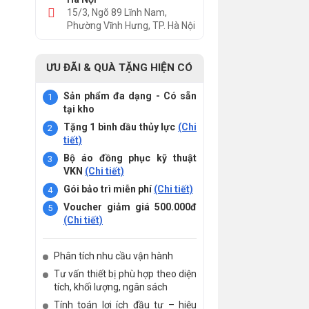
15/3, Ngõ 89 Lĩnh Nam,
Phường Vĩnh Hưng, TP. Hà Nội
ƯU ĐÃI & QUÀ TẶNG HIỆN CÓ
Sản phẩm đa dạng - Có sẵn
tại kho
Tặng 1 bình dầu thủy lực
(Chi
tiết)
Bộ áo đồng phục kỹ thuật
VKN
(Chi tiết)
Gói bảo trì miễn phí
(Chi tiết)
Voucher giảm giá 500.000đ
(Chi tiết)
Phân tích nhu cầu vận hành
Tư vấn thiết bị phù hợp theo diện
tích, khối lượng, ngân sách
Tính toán lợi ích đầu tư – hiệu