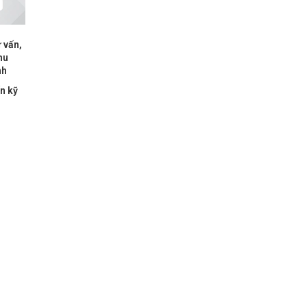
 vấn,
hu
nh
ấn kỹ