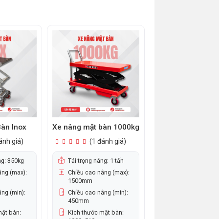
àn Inox
Xe nâng mặt bàn 1000kg
Xe nâng mặt bàn 
ánh giá)
(1 đánh giá)
(1 đánh 
ng: 350kg
Tải trọng nâng: 1 tấn
Tải trọng nâng: 1.
âng (max):
Chiều cao nâng (max):
Chiều cao nâng (
1500mm
1500mm
ng (min):
Chiều cao nâng (min):
Chiều cao nâng (
450mm
450mm
mặt bàn:
Kích thước mặt bàn:
Kích thước mặt b