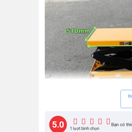
Đọ
Xe nâng mặt bà
5.0
Bạn có thí
Thông số kỹ thuật chi tiết c
1 lượt bình chọn