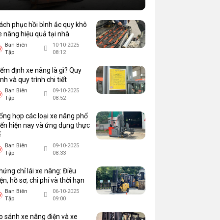
ách phục hồi bình ắc quy khô
e nâng hiệu quả tại nhà
Ban Biên
10-10-2025
Tập
08:12
iểm định xe nâng là gì? Quy
ịnh và quy trình chi tiết
Ban Biên
09-10-2025
Tập
08:52
ổng hợp các loại xe nâng phổ
iến hiện nay và ứng dụng thực
ế
Ban Biên
09-10-2025
Tập
08:33
hứng chỉ lái xe nâng: Điều
iện, hồ sơ, chi phí và thời hạn
Ban Biên
06-10-2025
Tập
09:00
o sánh xe nâng điện và xe