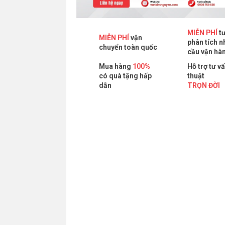
MIỄN PHÍ
tư
MIỄN PHÍ
vận
phân tích n
chuyển toàn quốc
cầu vận hà
Mua hàng
100%
Hỗ trợ tư v
có quà tặng hấp
thuật
dẫn
TRỌN ĐỜI