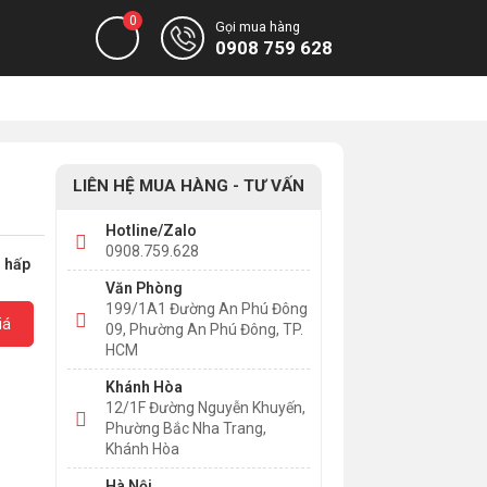
0
Gọi mua hàng
0908 759 628
LIÊN HỆ MUA HÀNG - TƯ VẤN
Hotline/Zalo
0908.759.628
g hấp
Văn Phòng
199/1A1 Đường An Phú Đông
iá
09, Phường An Phú Đông, TP.
HCM
Khánh Hòa
12/1F Đường Nguyễn Khuyến,
Phường Bắc Nha Trang,
Khánh Hòa
Hà Nội