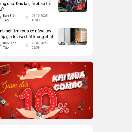
âng dầu: Đâu là giải pháp tối
u?
Ban Biên
06-10-2025
Tập
10:00
inh nghiệm mua xe nâng tay
hấp giá tốt và chất lượng nhất
Ban Biên
29-07-2025
Tập
08:59