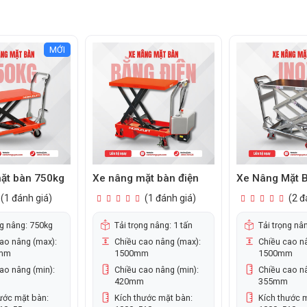
 trội hơn.
o hành không và bao lâu?
MỚI
chính hãng hiện nay đều được bảo hành chính thức
từ 6
à phân phối. Trong thời gian bảo hành, người dùng sẽ
 lỗi kỹ thuật do nhà sản xuất, bao gồm rò rỉ dầu thủy
ách, va đập mạnh, hoặc tự ý thay đổi cấu trúc xe sẽ
 nên tuân thủ hướng dẫn sử dụng, kiểm tra xe định kỳ
j Kim Nguyên để được hưởng đầy đủ quyền lợi.
ặt bàn 750kg
Xe nâng mặt bàn điện
Xe Nâng Mặt B
(1 đánh giá)
(1 đánh giá)
(2 đ
ng nâng: 750kg
Tải trọng nâng: 1 tấn
Tải trọng nâ
ao nâng (max):
Chiều cao nâng (max):
Chiều cao n
mm
1500mm
1500mm
ao nâng (min):
Chiều cao nâng (min):
Chiều cao nâ
420mm
355mm
ước mặt bàn:
Kích thước mặt bàn:
Kích thước 