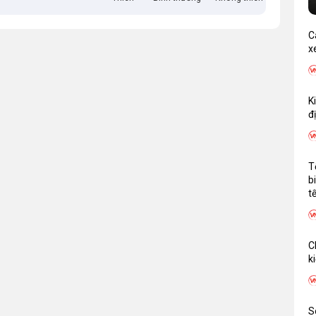
Chi tiết kỹ thuật
C
x
.500 mm (1.5 mét)
350 mm
K
đ
ài) × 510mm (Rộng) × 50mm (Dày)
 vận hành bằng bàn đạp chân nhẹ nhàng
T
ồm 2 bánh dẫn hướng và 2 bánh tải chịu lực
b
t
hãm ở bánh lái giúp giữ cố định an toàn khi đứng yên
05-110kg
C
k
kg – Khi nào nên chọn loại nào?
n 350kg và xe nâng mặt bàn 500kg là hai dòng sản phẩm
ọn cho nhu cầu nâng hạ hàng hóa trong kho xưởng. Tuy
S