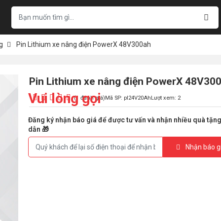
g
Pin Lithium xe nâng điện PowerX 48V300ah
Pin Lithium xe nâng điện PowerX 48V30
Vui lòng gọi
(1 đánh giá)
Mã SP: pl24V20Ah
Lượt xem: 2
Đăng ký nhận báo giá để được tư vấn và nhận nhiều quà tặn
dẫn 🎁
Nhận báo g