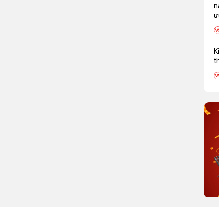
n
ư
K
t