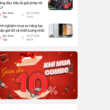
âng dầu: Đâu là giải pháp tối
u?
Ban Biên
06-10-2025
Tập
10:00
inh nghiệm mua xe nâng tay
hấp giá tốt và chất lượng nhất
Ban Biên
29-07-2025
Tập
08:59