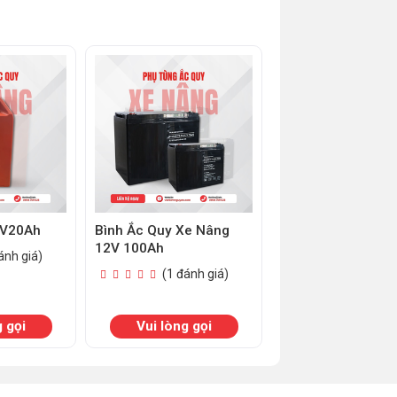
4V20Ah
Bình Ắc Quy Xe Nâng
Bình Ắc Quy Khô 
12V 100Ah
Nâng 12V 120Ah
ánh giá)
(1 đánh giá)
(1 đánh 
g gọi
Vui lòng gọi
Vui lòng gọ