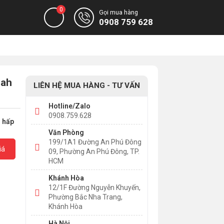
0
Gọi mua hàng
0908 759 628
0ah
LIÊN HỆ MUA HÀNG - TƯ VẤN
Hotline/Zalo
0908.759.628
g hấp
Văn Phòng
199/1A1 Đường An Phú Đông
iá
09, Phường An Phú Đông, TP.
HCM
Khánh Hòa
12/1F Đường Nguyễn Khuyến,
Phường Bắc Nha Trang,
Khánh Hòa
Hà Nội