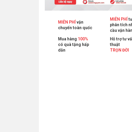
MIỄN PHÍ
tư
MIỄN PHÍ
vận
phân tích n
chuyển toàn quốc
cầu vận hà
Mua hàng
100%
Hỗ trợ tư v
có quà tặng hấp
thuật
dẫn
TRỌN ĐỜI