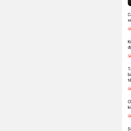
C
x
K
đ
T
b
t
C
k
S