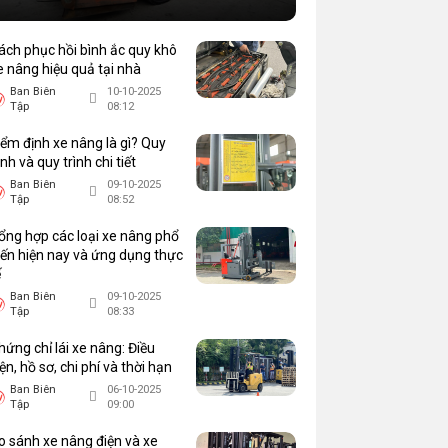
ách phục hồi bình ắc quy khô
e nâng hiệu quả tại nhà
Ban Biên
10-10-2025
Tập
08:12
iểm định xe nâng là gì? Quy
ịnh và quy trình chi tiết
Ban Biên
09-10-2025
Tập
08:52
ổng hợp các loại xe nâng phổ
iến hiện nay và ứng dụng thực
ế
Ban Biên
09-10-2025
Tập
08:33
hứng chỉ lái xe nâng: Điều
iện, hồ sơ, chi phí và thời hạn
Ban Biên
06-10-2025
Tập
09:00
o sánh xe nâng điện và xe