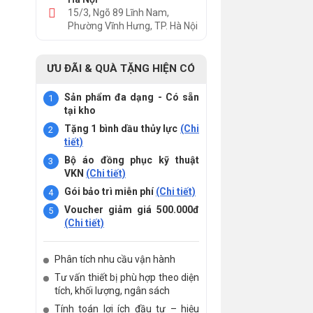
15/3, Ngõ 89 Lĩnh Nam,
Phường Vĩnh Hưng, TP. Hà Nội
ƯU ĐÃI & QUÀ TẶNG HIỆN CÓ
Sản phẩm đa dạng - Có sẵn
tại kho
Tặng 1 bình dầu thủy lực
(Chi
tiết)
Bộ áo đồng phục kỹ thuật
VKN
(Chi tiết)
Gói bảo trì miễn phí
(Chi tiết)
Voucher giảm giá 500.000đ
(Chi tiết)
Phân tích nhu cầu vận hành
Tư vấn thiết bị phù hợp theo diện
tích, khối lượng, ngân sách
Tính toán lợi ích đầu tư – hiệu