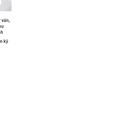
 vấn,
hu
nh
ấn kỹ