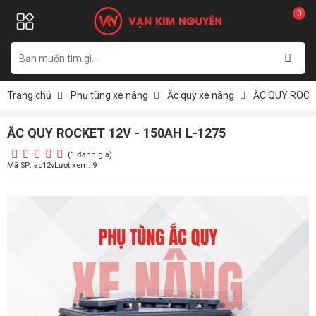
0
Trang chủ
Phụ tùng xe nâng
Ắc quy xe nâng
ẮC QUY ROCKE
ẮC QUY ROCKET 12V - 150AH L-1275
(1 đánh giá)
Mã SP: ac12v
Lượt xem: 9