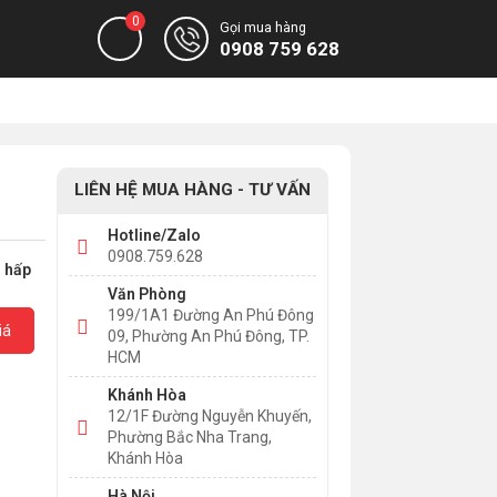
0
Gọi mua hàng
0908 759 628
LIÊN HỆ MUA HÀNG - TƯ VẤN
Hotline/Zalo
0908.759.628
g hấp
Văn Phòng
199/1A1 Đường An Phú Đông
iá
09, Phường An Phú Đông, TP.
HCM
Khánh Hòa
12/1F Đường Nguyễn Khuyến,
Phường Bắc Nha Trang,
Khánh Hòa
Hà Nội