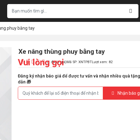
ùng phuy bằng tay
Xe nâng thùng phuy bằng tay
Vui lòng gọi
(1 đánh giá)
Mã SP: XNTPBT
Lượt xem: 82
Đăng ký nhận báo giá để được tư vấn và nhận nhiều quà tặn
dẫn 🎁
Nhận báo g