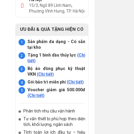
15/3, Ngõ 89 Lĩnh Nam,
Phường Vĩnh Hưng, TP. Hà Nội
ƯU ĐÃI & QUÀ TẶNG HIỆN CÓ
Sản phẩm đa dạng - Có sẵn
tại kho
Tặng 1 bình dầu thủy lực
(Chi
tiết)
Bộ áo đồng phục kỹ thuật
VKN
(Chi tiết)
Gói bảo trì miễn phí
(Chi tiết)
Voucher giảm giá 500.000đ
(Chi tiết)
Phân tích nhu cầu vận hành
Tư vấn thiết bị phù hợp theo diện
tích, khối lượng, ngân sách
Tính toán lợi ích đầu tư – hiệu